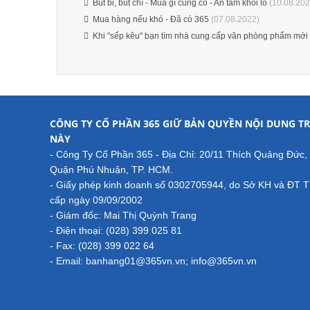
Bút bi, bút chì - Mua gì cũng có - An tâm khỏi lo
(10.08.202
Mua hàng nếu khó - Đã có 365
(07.08.2022)
Khi "sếp kêu" bạn tìm nhà cung cấp văn phòng phẩm mới
CÔNG TY CỔ PHẦN 365 GIỮ BẢN QUYỀN NỘI DUNG TR
NÀY
- Công Ty Cổ Phần 365 - Địa Chỉ: 20/11 Thích Quảng Đức,
Quận Phú Nhuận, TP. HCM.
- Giấy phép kinh doanh số 0302705944, do Sở KH và ĐT 
cấp ngày 09/09/2002
- Giám đốc: Mai Thị Quỳnh Trang
- Điện thoại: (028) 399 025 81
- Fax: (028) 399 022 64
- Email: banhang01@365vn.vn; info@365vn.vn