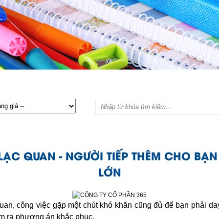
ẠC QUAN - NGƯỜI TIẾP THÊM CHO BẠ
LỚN
uan, công việc gặp một chút khó khăn cũng đủ để bạn phải day d
m ra phương án khắc phục.