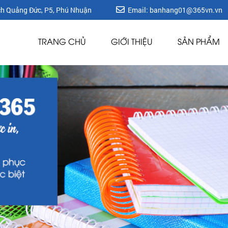
ích Quảng Đức, P5, Phú Nhuận
Email: banhang01@365vn.vn
TRANG CHỦ
GIỚI THIỆU
SẢN PHẨM