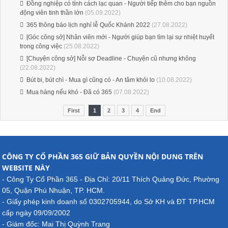
Đồng nghiệp có tính cách lạc quan - Người tiếp thêm cho bạn nguồn
động viên tinh thần lớn
(05.09.2022)
365 thông báo lịch nghỉ lễ Quốc Khánh 2022
(27.08.2022)
[Góc công sở] Nhân viên mới - Người giúp bạn tìm lại sự nhiệt huyết
trong công việc
(25.08.2022)
[Chuyện công sở] Nỗi sợ Deadline - Chuyện cũ nhưng không
(22.08.2022)
Bút bi, bút chì - Mua gì cũng có - An tâm khỏi lo
(10.08.2022)
Mua hàng nếu khó - Đã có 365
(07.08.2022)
First
1
2
3
4
End
CÔNG TY CỔ PHẦN 365 GIỮ BẢN QUYỀN NỘI DUNG TRÊN
WEBSITE NÀY
- Công Ty Cổ Phần 365 - Địa Chỉ: 20/11 Thích Quảng Đức, Phường
05, Quận Phú Nhuận, TP. HCM.
- Giấy phép kinh doanh số 0302705944, do Sở KH và ĐT TP.HCM
cấp ngày 09/09/2002
- Giám đốc: Mai Thị Quỳnh Trang