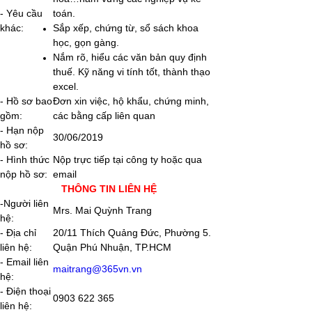
- Yêu cầu
toán.
khác:
Sắp xếp, chứng từ, sổ sách khoa
học, gọn gàng.
Nắm rõ, hiểu các văn bản quy định
thuế. Kỹ năng vi tính tốt, thành thạo
excel.
- Hồ sơ bao
Đơn xin việc, hộ khẩu, chứng minh,
gồm:
các bằng cấp liên quan
- Hạn nộp
30/06/2019
hồ sơ:
- Hình thức
Nộp trực tiếp tại công ty hoặc qua
nộp hồ sơ:
email
THÔNG TIN LIÊN HỆ
-Người liên
Mrs. Mai Quỳnh Trang
hệ:
- Địa chỉ
20/11 Thích Quảng Đức, Phường 5.
liên hệ:
Quận Phú Nhuận, TP.HCM
- Email liên
maitrang@365vn.vn
hệ:
- Điện thoại
0903 622 365
liên hệ: