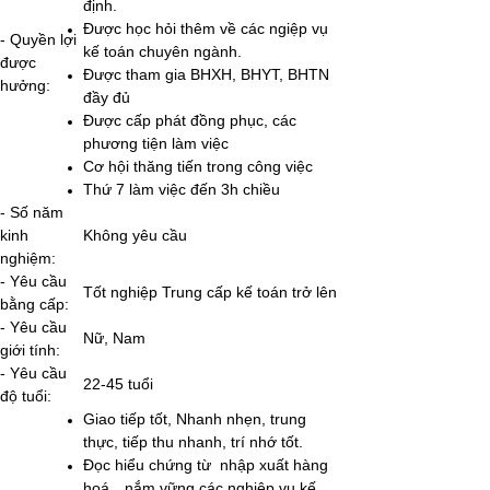
định.
Được học hỏi thêm về các ngiệp vụ
- Quyền lợi
kế toán chuyên ngành.
được
Được tham gia BHXH, BHYT, BHTN
hưởng:
đầy đủ
Được cấp phát đồng phục, các
phương tiện làm việc
Cơ hội thăng tiến trong công việc
Thứ 7 làm việc đến 3h chiều
- Số năm
kinh
Không yêu cầu
nghiệm:
- Yêu cầu
Tốt nghiệp Trung cấp kế toán trở lên
bằng cấp:
- Yêu cầu
Nữ, Nam
giới tính:
- Yêu cầu
22-45 tuổi
độ tuổi:
Giao tiếp tốt, Nhanh nhẹn, trung
thực, tiếp thu nhanh, trí nhớ tốt.
Đọc hiểu chứng từ nhập xuất hàng
hoá…nắm vững các nghiệp vụ kế