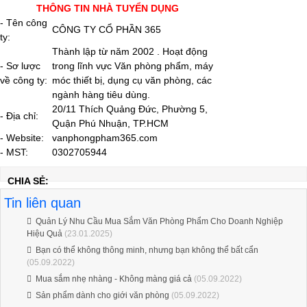
THÔNG TIN NHÀ TUYỂN DỤNG
- Tên công
CÔNG TY CỔ PHẦN 365
ty:
Thành lập từ năm 2002 . Hoạt động
- Sơ lược
trong lĩnh vực Văn phòng phẩm, máy
về công ty:
móc thiết bị, dụng cụ văn phòng, các
ngành hàng tiêu dùng.
20/11 Thích Quảng Đức, Phường 5,
- Địa chỉ:
Quận Phú Nhuận, TP.HCM
- Website:
vanphongpham365.com
- MST:
0302705944
CHIA SẺ:
Tin liên quan
Quản Lý Nhu Cầu Mua Sắm Văn Phòng Phẩm Cho Doanh Nghiệp
Hiệu Quả
(23.01.2025)
Bạn có thể không thông minh, nhưng bạn không thể bất cẩn
(05.09.2022)
Mua sắm nhẹ nhàng - Không màng giá cả
(05.09.2022)
Sản phẩm dành cho giới văn phòng
(05.09.2022)