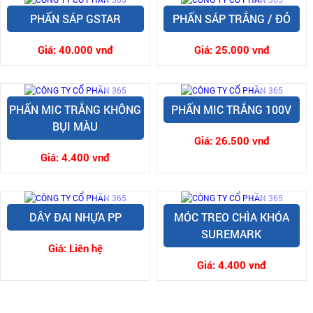
PHẤN SÁP GSTAR
PHẤN SÁP TRẮNG / ĐỎ
Giá:
40.000 vnđ
Giá:
25.000 vnđ
PHẤN MIC TRẮNG KHÔNG
PHẤN MIC TRẮNG 100V
BỤI MÀU
Giá:
26.500 vnđ
Giá:
4.400 vnđ
DÂY ĐAI NHỰA PP
MÓC TREO CHÌA KHÓA
SUREMARK
Giá:
Liên hệ
Giá:
4.400 vnđ