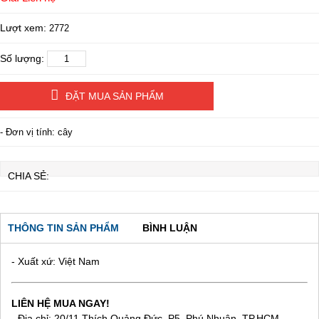
Lượt xem:
2772
Số lượng:
ĐẶT MUA SẢN PHẨM
- Đơn vị tính: cây
CHIA SẺ:
THÔNG TIN SẢN PHẨM
BÌNH LUẬN
- Xuất xứ: Việt Nam
LIÊN HỆ MUA NGAY!
- Địa chỉ: 20/11 Thích Quảng Đức, P5, Phú Nhuận, TP.HCM