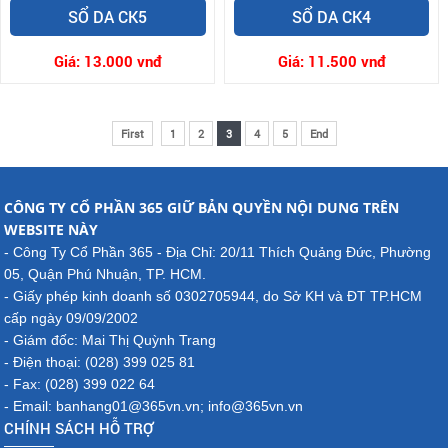
SỔ DA CK5
SỔ DA CK4
Giá:
13.000 vnđ
Giá:
11.500 vnđ
First
1
2
3
4
5
End
CÔNG TY CỔ PHẦN 365 GIỮ BẢN QUYỀN NỘI DUNG TRÊN
WEBSITE NÀY
- Công Ty Cổ Phần 365 - Địa Chỉ: 20/11 Thích Quảng Đức, Phường
05, Quận Phú Nhuận, TP. HCM.
- Giấy phép kinh doanh số 0302705944, do Sở KH và ĐT TP.HCM
cấp ngày 09/09/2002
- Giám đốc: Mai Thị Quỳnh Trang
- Điện thoại: (028) 399 025 81
- Fax: (028) 399 022 64
- Email: banhang01@365vn.vn; info@365vn.vn
CHÍNH SÁCH HỖ TRỢ