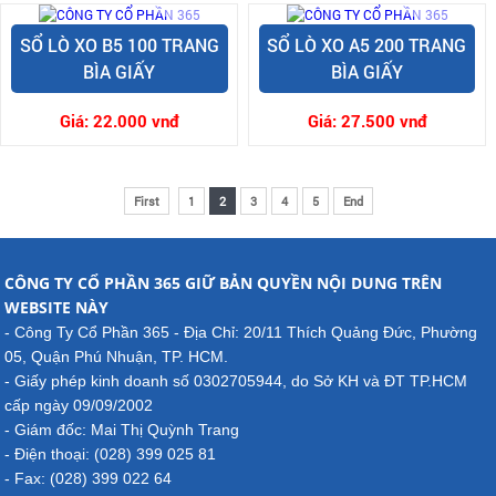
SỔ LÒ XO B5 100 TRANG
SỔ LÒ XO A5 200 TRANG
BÌA GIẤY
BÌA GIẤY
Giá:
22.000 vnđ
Giá:
27.500 vnđ
First
1
2
3
4
5
End
CÔNG TY CỔ PHẦN 365 GIỮ BẢN QUYỀN NỘI DUNG TRÊN
WEBSITE NÀY
- Công Ty Cổ Phần 365 - Địa Chỉ: 20/11 Thích Quảng Đức, Phường
05, Quận Phú Nhuận, TP. HCM.
- Giấy phép kinh doanh số 0302705944, do Sở KH và ĐT TP.HCM
cấp ngày 09/09/2002
- Giám đốc: Mai Thị Quỳnh Trang
- Điện thoại: (028) 399 025 81
- Fax: (028) 399 022 64