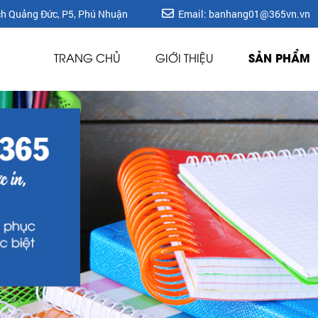
ích Quảng Đức, P5, Phú Nhuận
Email: banhang01@365vn.vn
SẢN PHẨM
TRANG CHỦ
GIỚI THIỆU