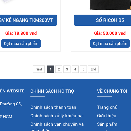
 SV KẺ NGANG TKM200VT
SỔ RICOH B5
Giá:
19.800 vnđ
Giá:
50.000 vnđ
Đặt mua sản phẩm
Đặt mua sản phẩm
First
1
2
3
4
5
End
ÊN WEBSITE
CHÍNH SÁCH HỖ TRỢ
VỀ CHÚNG TÔI
 Phường 05,
Chính sách thanh toán
Trang chủ
Chính sách xử lý khiếu nại
Giới thiệu
TP.HCM
Chính sách vận chuyển và
Sản phẩm
giao nhận