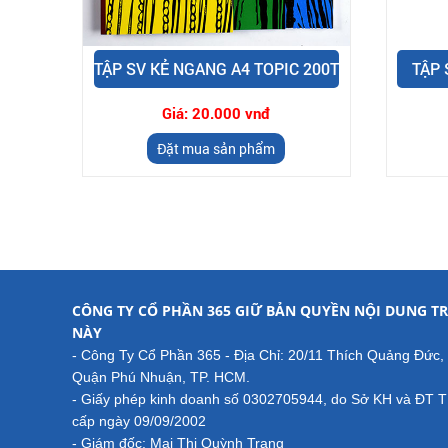
TẬP SV KẺ NGANG A4 TOPIC 200T
TẬP
Giá:
20.000 vnđ
Đặt mua sản phẩm
CÔNG TY CỔ PHẦN 365 GIỮ BẢN QUYỀN NỘI DUNG TR
NÀY
- Công Ty Cổ Phần 365 - Địa Chỉ: 20/11 Thích Quảng Đức,
Quận Phú Nhuận, TP. HCM.
- Giấy phép kinh doanh số 0302705944, do Sở KH và ĐT 
cấp ngày 09/09/2002
- Giám đốc: Mai Thị Quỳnh Trang