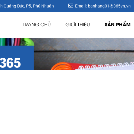
ích Quảng Đức, P5, Phú Nhuận
Email: banhang01@365vn.vn
SẢN PHẨM
TRANG CHỦ
GIỚI THIỆU