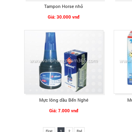
Tampon Horse nhỏ
Giá: 30.000 vnđ
Mực lông dầu Bến Nghé
Mự
Giá: 7.000 vnđ
First
1
2
End