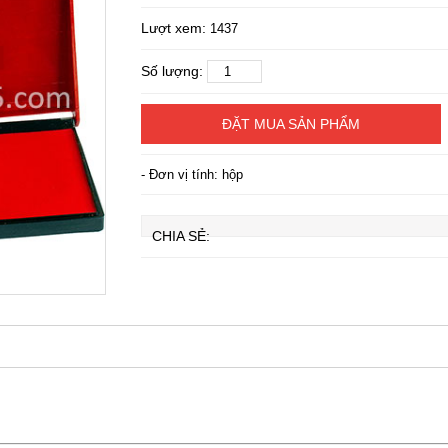
Lượt xem:
1437
Số lượng:
ĐẶT MUA SẢN PHẨM
- Đơn vị tính: hộp
CHIA SẺ: