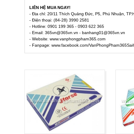
LIÊN HỆ MUA NGAY!
- Địa chỉ: 20/11 Thích Quảng Đức, P5, Phú Nhuận, TP
- Điện thoại: (84-28) 3990 2581
- Hotline: 0901 199 365 - 0903 622 365
- Email:
365vn@365vn.vn - banhang01@365vn.vn
- Website:
www.vanphongpham365.com
- Fanpage: www.facebook.com/VanPhongPham365Sa