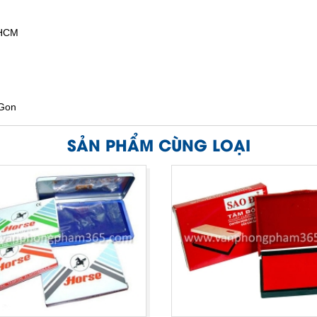
.HCM
iGon
SẢN PHẨM CÙNG LOẠI