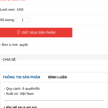
Lượt xem:
1416
Số lượng:
ĐẶT MUA SẢN PHẨM
- Đơn vị tính: quyển
CHIA SẺ:
THÔNG TIN SẢN PHẨM
BÌNH LUẬN
- Quy cách: 6 quyển/lốc
- Xuất xứ: Việt Nam
LIÊN HỆ MUA NGAY!