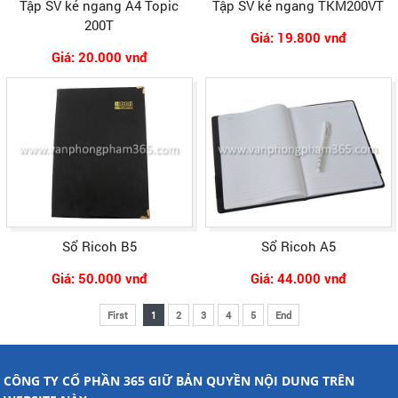
Tập SV kẻ ngang A4 Topic
Tập SV kẻ ngang TKM200VT
200T
Giá: 19.800 vnđ
Giá: 20.000 vnđ
Sổ Ricoh B5
Sổ Ricoh A5
Giá: 50.000 vnđ
Giá: 44.000 vnđ
First
1
2
3
4
5
End
CÔNG TY CỔ PHẦN 365 GIỮ BẢN QUYỀN NỘI DUNG TRÊN