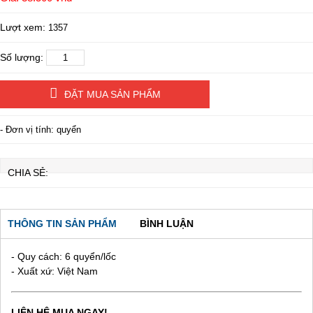
Lượt xem:
1357
Số lượng:
ĐẶT MUA SẢN PHẨM
- Đơn vị tính: quyển
CHIA SẺ:
THÔNG TIN SẢN PHẨM
BÌNH LUẬN
- Quy cách: 6 quyển/lốc
- Xuất xứ: Việt Nam
LIÊN HỆ MUA NGAY!