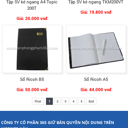
Tập SV kẻ ngang A4 Topic
Tập SV kẻ ngang TKM200VT
200T
Giá: 19.800 vnđ
Giá: 20.000 vnđ
Sổ Ricoh B5
Sổ Ricoh A5
Giá: 50.000 vnđ
Giá: 44.000 vnđ
First
1
2
3
4
5
End
CÔNG TY CỔ PHẦN 365 GIỮ BẢN QUYỀN NỘI DUNG TRÊN