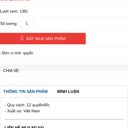
Lượt xem:
1381
Số lượng:
ĐẶT MUA SẢN PHẨM
- Đơn vị tính: quyển
CHIA SẺ:
THÔNG TIN SẢN PHẨM
BÌNH LUẬN
- Quy cách: 12 quyển/lốc
- Xuất xứ: Việt Nam
LIÊN HỆ MUA NGAY!