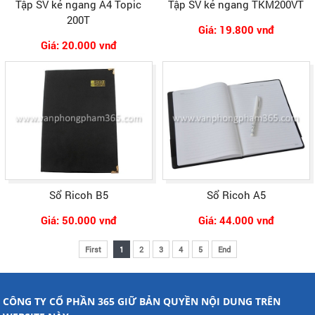
Tập SV kẻ ngang A4 Topic
Tập SV kẻ ngang TKM200VT
200T
Giá: 19.800 vnđ
Giá: 20.000 vnđ
Sổ Ricoh B5
Sổ Ricoh A5
Giá: 50.000 vnđ
Giá: 44.000 vnđ
First
1
2
3
4
5
End
CÔNG TY CỔ PHẦN 365 GIỮ BẢN QUYỀN NỘI DUNG TRÊN