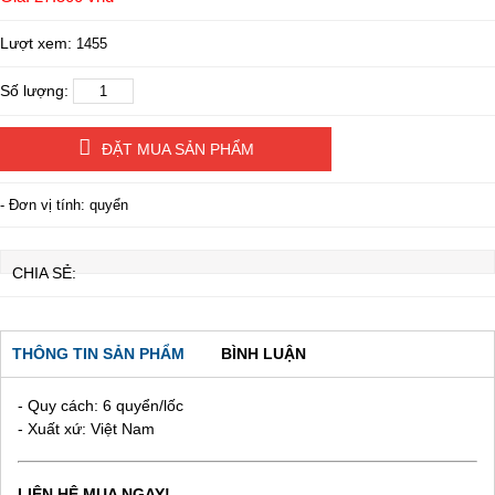
Lượt xem:
1455
Số lượng:
ĐẶT MUA SẢN PHẨM
- Đơn vị tính: quyển
CHIA SẺ:
THÔNG TIN SẢN PHẨM
BÌNH LUẬN
- Quy cách: 6 quyển/lốc
- Xuất xứ: Việt Nam
LIÊN HỆ MUA NGAY!