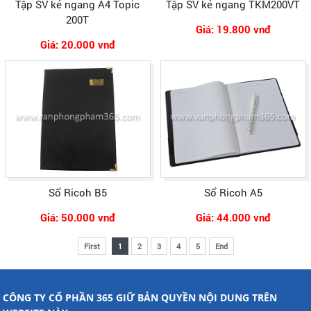
Tập SV kẻ ngang A4 Topic
Tập SV kẻ ngang TKM200VT
200T
Giá: 19.800 vnđ
Giá: 20.000 vnđ
Sổ Ricoh B5
Sổ Ricoh A5
Giá: 50.000 vnđ
Giá: 44.000 vnđ
First
1
2
3
4
5
End
CÔNG TY CỔ PHẦN 365 GIỮ BẢN QUYỀN NỘI DUNG TRÊN