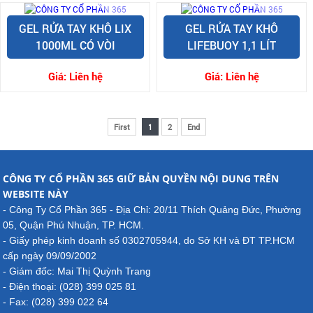
GEL RỬA TAY KHÔ LIX
GEL RỬA TAY KHÔ
1000ML CÓ VÒI
LIFEBUOY 1,1 LÍT
Giá:
Liên hệ
Giá:
Liên hệ
First
1
2
End
CÔNG TY CỔ PHẦN 365 GIỮ BẢN QUYỀN NỘI DUNG TRÊN
WEBSITE NÀY
- Công Ty Cổ Phần 365 - Địa Chỉ: 20/11 Thích Quảng Đức, Phường
05, Quận Phú Nhuận, TP. HCM.
- Giấy phép kinh doanh số 0302705944, do Sở KH và ĐT TP.HCM
cấp ngày 09/09/2002
- Giám đốc: Mai Thị Quỳnh Trang
- Điện thoại: (028) 399 025 81
- Fax: (028) 399 022 64