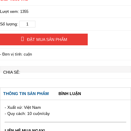
Lượt xem:
1355
Số lượng:
ĐẶT MUA SẢN PHẨM
- Đơn vị tính: cuộn
CHIA SẺ:
THÔNG TIN SẢN PHẨM
BÌNH LUẬN
- Xuất xứ: Việt Nam
- Quy cách: 10 cuộn/cây
LIÊN HỆ MUA NGAY!