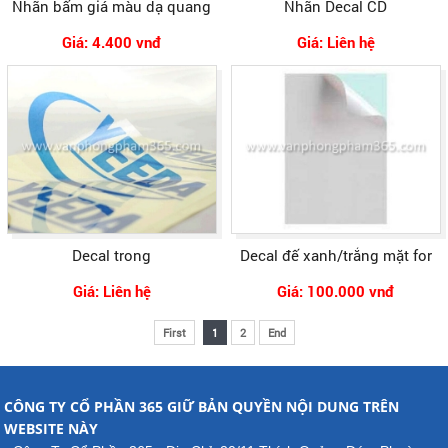
Nhãn bấm giá màu dạ quang
Nhãn Decal CD
Giá: 4.400 vnđ
Giá: Liên hệ
Decal trong
Decal đế xanh/trắng mặt for
Giá: Liên hệ
Giá: 100.000 vnđ
First
1
2
End
CÔNG TY CỔ PHẦN 365 GIỮ BẢN QUYỀN NỘI DUNG TRÊN
WEBSITE NÀY