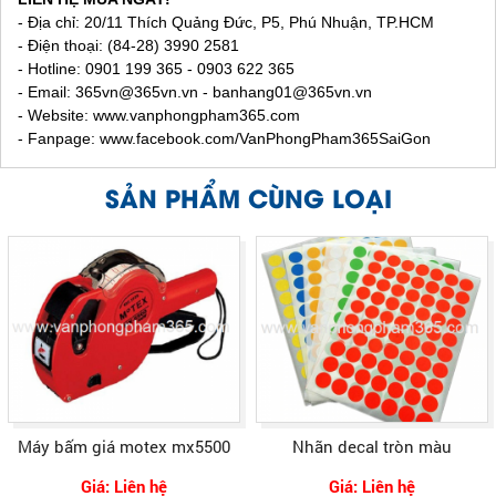
- Địa chỉ: 20/11 Thích Quảng Đức, P5, Phú Nhuận, TP.HCM
- Điện thoại: (84-28) 3990 2581
- Hotline: 0901 199 365 - 0903 622 365
- Email:
365vn@365vn.vn - banhang01@365vn.vn
- Website:
www.vanphongpham365.com
- Fanpage: www.facebook.com/VanPhongPham365SaiGon
SẢN PHẨM CÙNG LOẠI
Máy bấm giá motex mx5500
Nhãn decal tròn màu
Giá: Liên hệ
Giá: Liên hệ