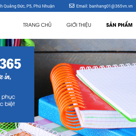
ích Quảng Đức, P5, Phú Nhuận
Email: banhang01@365vn.vn
SẢN PHẨM
TRANG CHỦ
GIỚI THIỆU