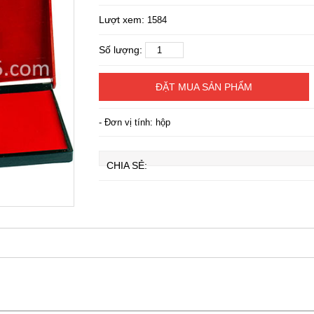
Lượt xem:
1584
Số lượng:
ĐẶT MUA SẢN PHẨM
- Đơn vị tính: hộp
CHIA SẺ: