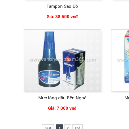
Tampon Sao Đỏ
Giá: 38.500 vnđ
Mực lông dầu Bến Nghé
Mự
Giá: 7.000 vnđ
First
1
2
End