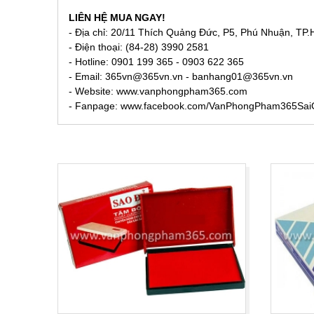
LIÊN HỆ MUA NGAY!
- Địa chỉ: 20/11 Thích Quảng Đức, P5, Phú Nhuận, TP
- Điện thoại: (84-28) 3990 2581
- Hotline: 0901 199 365 - 0903 622 365
- Email:
365vn@365vn.vn - banhang01@365vn.vn
- Website:
www.vanphongpham365.com
- Fanpage: www.facebook.com/VanPhongPham365Sa