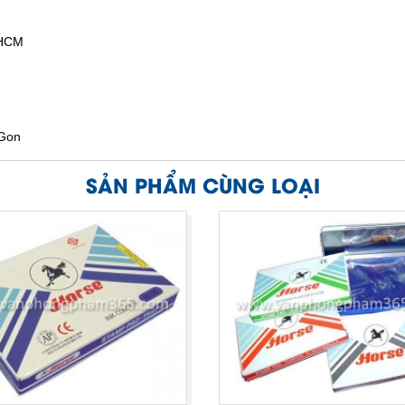
.HCM
iGon
SẢN PHẨM CÙNG LOẠI