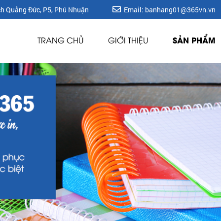
ích Quảng Đức, P5, Phú Nhuận
Email: banhang01@365vn.vn
SẢN PHẨM
TRANG CHỦ
GIỚI THIỆU