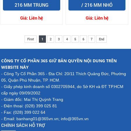
216 MM TRUNG
/ 216 MM NHỎ
Giá:
Liên hệ
Giá:
Liên hệ
First
1
2
3
4
5
6
7
End
CÔNG TY CỔ PHẦN 365 GIỮ BẢN QUYỀN NỘI DUNG TRÊN
WEBSITE NÀY
- Công Ty Cổ Phần 365 - Địa Chỉ: 20/11 Thích Quảng Đức, Phường
05, Quận Phú Nhuận, TP. HCM.
- Giấy phép kinh doanh số 0302705944, do Sở KH và ĐT TP.HCM
cấp ngày 09/09/2002
- Giám đốc: Mai Thị Quỳnh Trang
- Điện thoại: (028) 399 025 81
- Fax: (028) 399 022 64
- Email: banhang01@365vn.vn; info@365vn.vn
CHÍNH SÁCH HỖ TRỢ