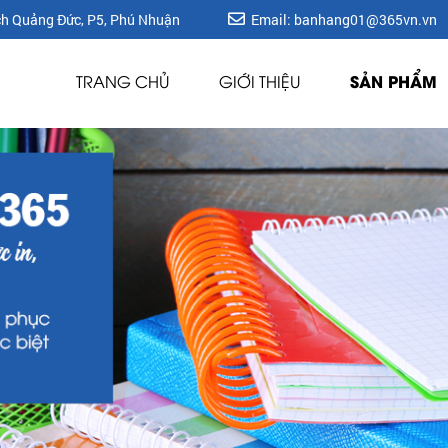
ích Quảng Đức, P5, Phú Nhuận
Email: banhang01@365vn.vn
SẢN PHẨM
TRANG CHỦ
GIỚI THIỆU