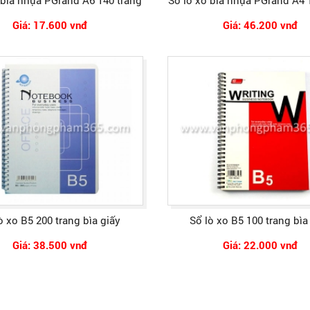
 bìa nhựa PGrand A6 140 trang
Sổ lò xo bìa nhựa PGrand A4 
Giá: 17.600 vnđ
Giá: 46.200 vnđ
ò xo B5 200 trang bìa giấy
Sổ lò xo B5 100 trang bìa
Giá: 38.500 vnđ
Giá: 22.000 vnđ