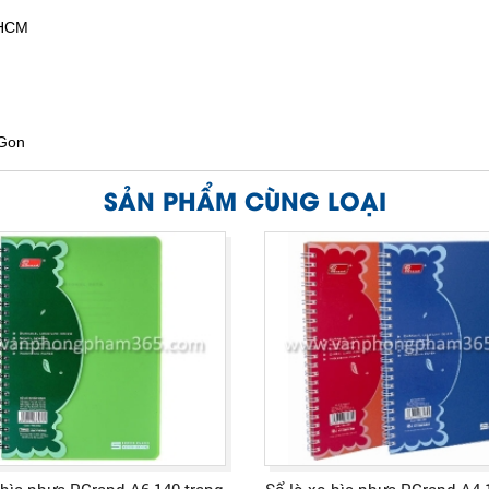
.HCM
iGon
SẢN PHẨM CÙNG LOẠI