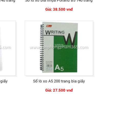
140 trang
Sổ lò xo bìa nhựa PGrand B5 140 trang
Giá: 38.500 vnđ
 giấy
Sổ lò xo A5 200 trang bìa giấy
Giá: 27.500 vnđ