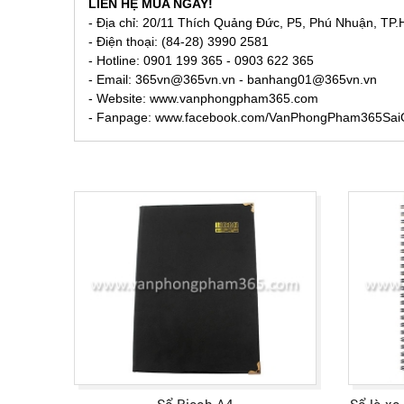
LIÊN HỆ MUA NGAY!
- Địa chỉ: 20/11 Thích Quảng Đức, P5, Phú Nhuận, TP
- Điện thoại: (84-28) 3990 2581
- Hotline: 0901 199 365 - 0903 622 365
- Email:
365vn@365vn.vn - banhang01@365vn.vn
- Website:
www.vanphongpham365.com
- Fanpage: www.facebook.com/VanPhongPham365Sa