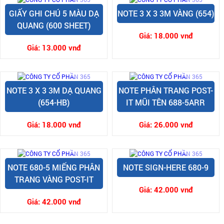
GIẤY GHI CHÚ 5 MÀU DẠ
NOTE 3 X 3 3M VÀNG (654)
QUANG (600 SHEET)
Giá:
18.000 vnđ
Giá:
13.000 vnđ
NOTE 3 X 3 3M DẠ QUANG
NOTE PHÂN TRANG POST-
(654-HB)
IT MŨI TÊN 688-5ARR
Giá:
18.000 vnđ
Giá:
26.000 vnđ
NOTE 680-5 MIẾNG PHÂN
NOTE SIGN-HERE 680-9
TRANG VÀNG POST-IT
Giá:
42.000 vnđ
Giá:
42.000 vnđ