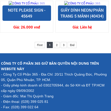
NOTE PLEASE SIGN -
GIẤY DÍNH NEON/PHÂN
45649
TRANG 5 MẢNH (40434)
Giá:
26.000 vnđ
Giá:
Liên hệ
First
1
2
3
End
CÔNG TY CỔ PHẦN 365 GIỮ BẢN QUYỀN NỘI DUNG TRÊN
WEBSITE NÀY
- Công Ty Cổ Phần 365 - Địa Chỉ: 20/11 Thích Quảng Đức, Phường
05, Quận Phú Nhuận, TP. HCM.
- Giấy phép kinh doanh số 0302705944, do Sở KH và ĐT TP.HCM
cấp ngày 09/09/2002
- Giám đốc: Mai Thị Quỳnh Trang
- Điện thoại: (028) 399 025 81
- Fax: (028) 399 022 64