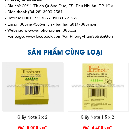
- Địa chỉ: 20/11 Thích Quảng Đức, P5, Phú Nhuận, TP.HCM
- Điện thoại: (84-28) 3990 2581
- Hotline: 0901 199 365 - 0903 622 365
- Email:
365vn@365vn.vn - banhang01@365vn.vn
- Website:
www.vanphongpham365.com
- Fanpage: www.facebook.com/VanPhongPham365SaiGon
SẢN PHẨM CÙNG LOẠI
Giấy Note 3 x 2
Giấy Note 1.5 x 2
Giá: 6.000 vnđ
Giá: 4.400 vnđ