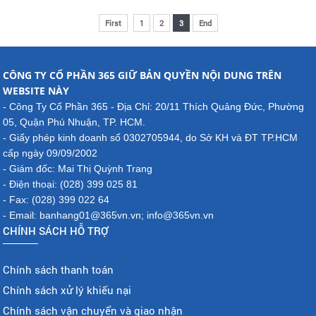
First
1
2
3
End
CÔNG TY CỔ PHẦN 365 GIỮ BẢN QUYỀN NỘI DUNG TRÊN
WEBSITE NÀY
- Công Ty Cổ Phần 365 - Địa Chỉ: 20/11 Thích Quảng Đức, Phường
05, Quận Phú Nhuận, TP. HCM.
- Giấy phép kinh doanh số 0302705944, do Sở KH và ĐT TP.HCM
cấp ngày 09/09/2002
- Giám đốc: Mai Thị Quỳnh Trang
- Điện thoại: (028) 399 025 81
- Fax: (028) 399 022 64
- Email: banhang01@365vn.vn; info@365vn.vn
CHÍNH SÁCH HỖ TRỢ
Chính sách thanh toán
Chính sách xử lý khiếu nại
Chính sách vận chuyển và giao nhận