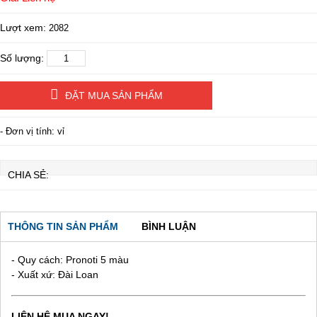
Lượt xem:
2082
Số lượng:
ĐẶT MUA SẢN PHẨM
- Đơn vị tính: vỉ
CHIA SẺ:
THÔNG TIN SẢN PHẨM
BÌNH LUẬN
- Quy cách: Pronoti 5 màu
- Xuất xứ: Đài Loan
LIÊN HỆ MUA NGAY!