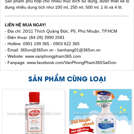
Sản phẩm phù hợp cho nhiều mục đích sử dụng, được thiết kế lọ
đựng nhiều dung tích như 100 ml, 250 ml, 500 ml, 1 lít và 4 lít.
LIÊN HỆ MUA NGAY!
- Địa chỉ: 20/11 Thích Quảng Đức, P5, Phú Nhuận, TP.HCM
- Điện thoại: (84-28) 3990 2581
- Hotline: 0901 199 365 - 0903 622 365
- Email:
365vn@365vn.vn
- banhang01@365vn.vn
- Website:
www.vanphongpham365.com
- Fanpage: www.facebook.com/VanPhongPham365SaiGon
SẢN PHẨM CÙNG LOẠI