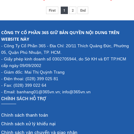
First
1
2
End
CÔNG TY CỔ PHẦN 365 GIỮ BẢN QUYỀN NỘI DUNG TRÊN
WEBSITE NÀY
- Công Ty Cổ Phần 365 - Địa Chỉ: 20/11 Thích Quảng Đức, Phường
05, Quận Phú Nhuận, TP. HCM.
- Giấy phép kinh doanh số 0302705944, do Sở KH và ĐT TP.HCM
cấp ngày 09/09/2002
- Giám đốc: Mai Thị Quỳnh Trang
- Điện thoại: (028) 399 025 81
- Fax: (028) 399 022 64
- Email: banhang01@365vn.vn; info@365vn.vn
CHÍNH SÁCH HỖ TRỢ
Chính sách thanh toán
Chính sách xử lý khiếu nại
Chính sách vận chuyển và giao nhận