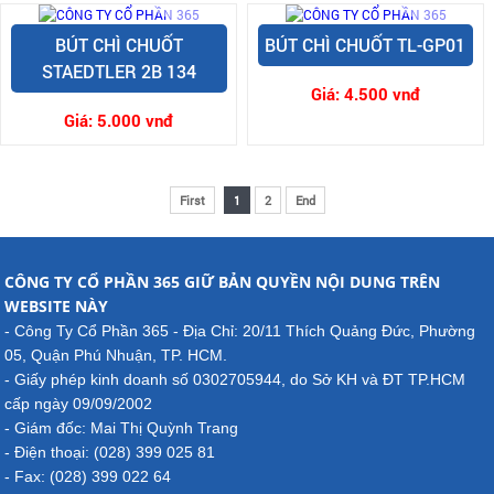
BÚT CHÌ CHUỐT
BÚT CHÌ CHUỐT TL-GP01
STAEDTLER 2B 134
Giá:
4.500 vnđ
Giá:
5.000 vnđ
First
1
2
End
CÔNG TY CỔ PHẦN 365 GIỮ BẢN QUYỀN NỘI DUNG TRÊN
WEBSITE NÀY
- Công Ty Cổ Phần 365 - Địa Chỉ: 20/11 Thích Quảng Đức, Phường
05, Quận Phú Nhuận, TP. HCM.
- Giấy phép kinh doanh số 0302705944, do Sở KH và ĐT TP.HCM
cấp ngày 09/09/2002
- Giám đốc: Mai Thị Quỳnh Trang
- Điện thoại: (028) 399 025 81
- Fax: (028) 399 022 64