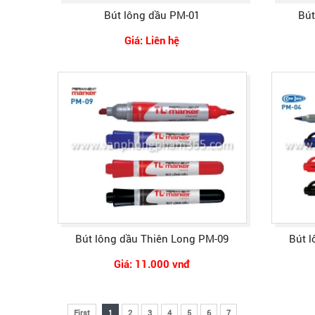
Bút lông dầu PM-01
Bút
Giá: Liên hệ
Bút lông dầu Thiên Long PM-09
Bút 
Giá: 11.000 vnđ
First
1
2
3
4
5
6
7