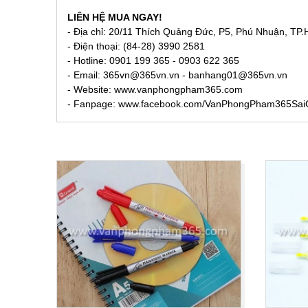
LIÊN HỆ MUA NGAY!
- Địa chỉ: 20/11 Thích Quảng Đức, P5, Phú Nhuận, TP
- Điện thoại: (84-28) 3990 2581
- Hotline: 0901 199 365 - 0903 622 365
- Email:
365vn@365vn.vn - banhang01@365vn.vn
- Website:
www.vanphongpham365.com
- Fanpage: www.facebook.com/VanPhongPham365Sa