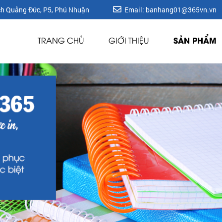
ích Quảng Đức, P5, Phú Nhuận
Email: banhang01@365vn.vn
SẢN PHẨM
TRANG CHỦ
GIỚI THIỆU