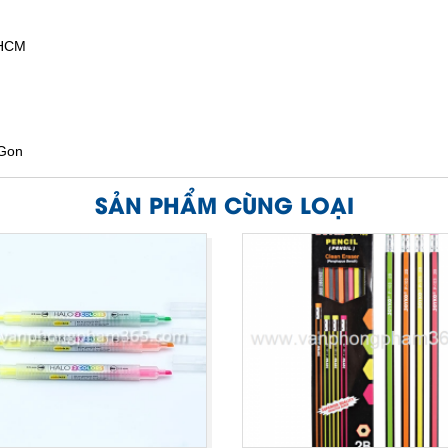
.HCM
iGon
SẢN PHẨM CÙNG LOẠI