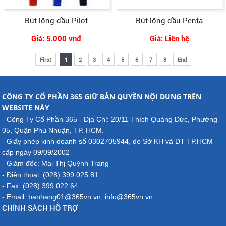
Bút lông dầu Pilot
Bút lông dầu Penta
Giá: 5.000 vnđ
Giá: Liên hệ
First
1
2
3
4
5
6
7
8
End
CÔNG TY CỔ PHẦN 365 GIỮ BẢN QUYỀN NỘI DUNG TRÊN
WEBSITE NÀY
- Công Ty Cổ Phần 365 - Địa Chỉ: 20/11 Thích Quảng Đức, Phường
05, Quận Phú Nhuận, TP. HCM.
- Giấy phép kinh doanh số 0302705944, do Sở KH và ĐT TP.HCM
cấp ngày 09/09/2002
- Giám đốc: Mai Thị Quỳnh Trang
- Điện thoại: (028) 399 025 81
- Fax: (028) 399 022 64
- Email: banhang01@365vn.vn; info@365vn.vn
CHÍNH SÁCH HỖ TRỢ