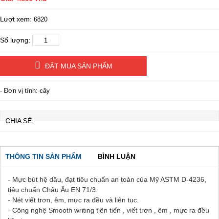
Lượt xem:
6820
Số lượng:
ĐẶT MUA SẢN PHẨM
- Đơn vị tính: cây
CHIA SẺ:
THÔNG TIN SẢN PHẨM
BÌNH LUẬN
- Mực bút hệ dầu, đạt tiêu chuẩn an toàn của Mỹ ASTM D-4236,
tiêu chuẩn Châu Âu EN 71/3.
- Nét viết trơn, êm, mực ra đều và liên tục.
- Công nghệ Smooth writing tiên tiến , viết trơn , êm , mực ra đều