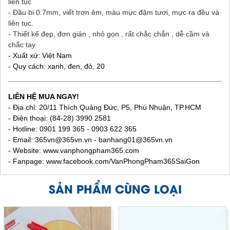
liên tục
- Đầu bi 0.7mm, viết trơn êm, màu mực đậm tươi, mực ra đều và
liên tục.
- Thiết kế đẹp, đơn giản , nhỏ gọn , rất chắc chắn , dễ cầm và
chắc tay
- Xuất xứ: Việt Nam
- Quy cách: xanh, đen, đỏ, 20
LIÊN HỆ MUA NGAY!
- Địa chỉ: 20/11 Thích Quảng Đức, P5, Phú Nhuận, TP.HCM
- Điện thoại: (84-28) 3990 2581
- Hotline: 0901 199 365 - 0903 622 365
- Email:
365vn@365vn.vn - banhang01@365vn.vn
- Website:
www.vanphongpham365.com
- Fanpage: www.facebook.com/VanPhongPham365SaiGon
SẢN PHẨM CÙNG LOẠI