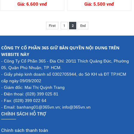
Giá:
6.600 vnđ
Giá:
5.500 vnđ
First
1
2
End
CÔNG TY CỔ PHẦN 365 GIỮ BẢN QUYỀN NỘI DUNG TRÊN
WEBSITE NÀY
- Công Ty Cổ Phần 365 - Địa Chỉ: 20/11 Thích Quảng Đức, Phường
05, Quận Phú Nhuận, TP. HCM.
- Giấy phép kinh doanh số 0302705944, do Sở KH và ĐT TP.HCM
cấp ngày 09/09/2002
- Giám đốc: Mai Thị Quỳnh Trang
- Điện thoại: (028) 399 025 81
- Fax: (028) 399 022 64
- Email: banhang01@365vn.vn; info@365vn.vn
CHÍNH SÁCH HỖ TRỢ
Chính sách thanh toán