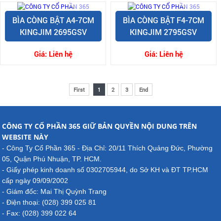
BÌA CÒNG BẬT A4-7CM
BÌA CÒNG BẬT F4-7CM
KINGJIM 2695GSV
KINGJIM 2795GSV
Giá:
Liên hệ
Giá:
Liên hệ
First
1
2
3
End
CÔNG TY CỔ PHẦN 365 GIỮ BẢN QUYỀN NỘI DUNG TRÊN
WEBSITE NÀY
- Công Ty Cổ Phần 365 - Địa Chỉ: 20/11 Thích Quảng Đức, Phường
05, Quận Phú Nhuận, TP. HCM.
- Giấy phép kinh doanh số 0302705944, do Sở KH và ĐT TP.HCM
cấp ngày 09/09/2002
- Giám đốc: Mai Thị Quỳnh Trang
- Điện thoại: (028) 399 025 81
- Fax: (028) 399 022 64