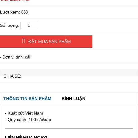
Lượt xem:
838
Số lượng:
ĐẶT MUA SẢN PHẨM
- Đơn vị tính: cái
CHIA SẺ:
THÔNG TIN SẢN PHẨM
BÌNH LUẬN
- Xuất xứ: Việt Nam
- Quy cách: 100 cái/xấp
LIÊN HỆ MUA NGAY!