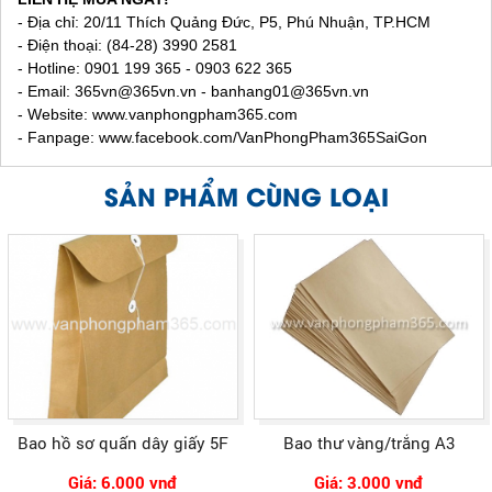
- Địa chỉ: 20/11 Thích Quảng Đức, P5, Phú Nhuận, TP.HCM
- Điện thoại: (84-28) 3990 2581
- Hotline: 0901 199 365 - 0903 622 365
- Email:
365vn@365vn.vn - banhang01@365vn.vn
- Website:
www.vanphongpham365.com
- Fanpage: www.facebook.com/VanPhongPham365SaiGon
SẢN PHẨM CÙNG LOẠI
Bao hồ sơ quấn dây giấy 5F
Bao thư vàng/trắng A3
Giá: 6.000 vnđ
Giá: 3.000 vnđ