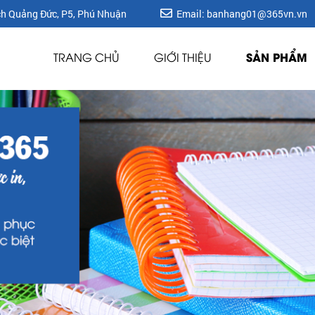
ích Quảng Đức, P5, Phú Nhuận
Email: banhang01@365vn.vn
SẢN PHẨM
TRANG CHỦ
GIỚI THIỆU