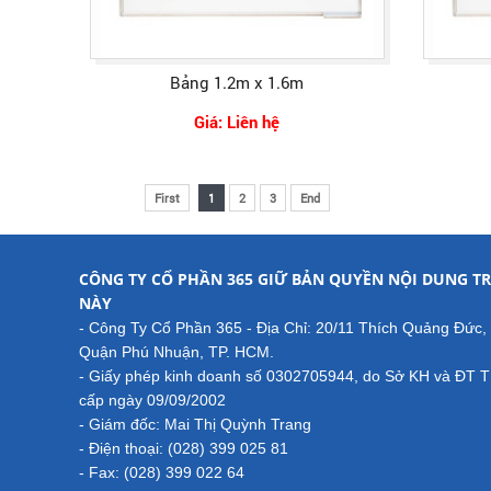
Bảng 1.2m x 1.6m
Giá: Liên hệ
First
1
2
3
End
CÔNG TY CỔ PHẦN 365 GIỮ BẢN QUYỀN NỘI DUNG TR
NÀY
- Công Ty Cổ Phần 365 - Địa Chỉ: 20/11 Thích Quảng Đức,
Quận Phú Nhuận, TP. HCM.
- Giấy phép kinh doanh số 0302705944, do Sở KH và ĐT 
cấp ngày 09/09/2002
- Giám đốc: Mai Thị Quỳnh Trang
- Điện thoại: (028) 399 025 81
- Fax: (028) 399 022 64