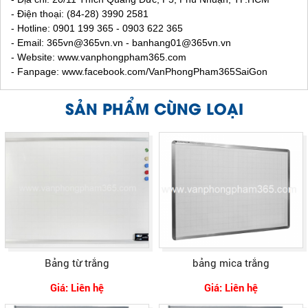
- Điện thoại: (84-28) 3990 2581
- Hotline: 0901 199 365 - 0903 622 365
- Email:
365vn@365vn.vn - banhang01@365vn.vn
- Website:
www.vanphongpham365.com
- Fanpage: www.facebook.com/VanPhongPham365SaiGon
SẢN PHẨM CÙNG LOẠI
Bảng từ trắng
bảng mica trắng
Giá: Liên hệ
Giá: Liên hệ