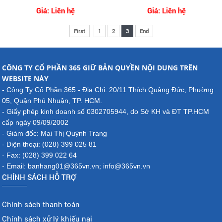
Giá: Liên hệ
Giá: Liên hệ
First
1
2
3
End
CÔNG TY CỔ PHẦN 365 GIỮ BẢN QUYỀN NỘI DUNG TRÊN
WEBSITE NÀY
- Công Ty Cổ Phần 365 - Địa Chỉ: 20/11 Thích Quảng Đức, Phường
05, Quận Phú Nhuận, TP. HCM.
- Giấy phép kinh doanh số 0302705944, do Sở KH và ĐT TP.HCM
cấp ngày 09/09/2002
- Giám đốc: Mai Thị Quỳnh Trang
- Điện thoại: (028) 399 025 81
- Fax: (028) 399 022 64
- Email: banhang01@365vn.vn; info@365vn.vn
CHÍNH SÁCH HỖ TRỢ
Chính sách thanh toán
Chính sách xử lý khiếu nại