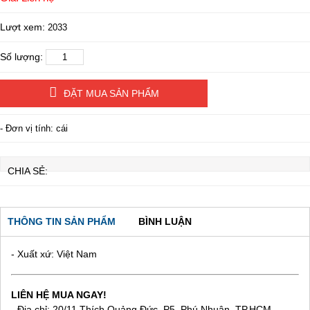
Lượt xem:
2033
Số lượng:
ĐẶT MUA SẢN PHẨM
- Đơn vị tính: cái
CHIA SẺ:
THÔNG TIN SẢN PHẨM
BÌNH LUẬN
- Xuất xứ: Việt Nam
LIÊN HỆ MUA NGAY!
- Địa chỉ: 20/11 Thích Quảng Đức, P5, Phú Nhuận, TP.HCM