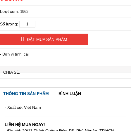
Lượt xem:
1963
Số lượng:
ĐẶT MUA SẢN PHẨM
- Đơn vị tính: cái
CHIA SẺ:
THÔNG TIN SẢN PHẨM
BÌNH LUẬN
- Xuất xứ: Việt Nam
LIÊN HỆ MUA NGAY!
- Địa chỉ: 20/11 Thích Quảng Đức, P5, Phú Nhuận, TP.HCM