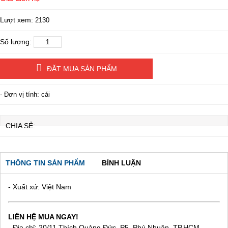
Lượt xem:
2130
Số lượng:
ĐẶT MUA SẢN PHẨM
- Đơn vị tính: cái
CHIA SẺ:
THÔNG TIN SẢN PHẨM
BÌNH LUẬN
- Xuất xứ: Việt Nam
LIÊN HỆ MUA NGAY!
- Địa chỉ: 20/11 Thích Quảng Đức, P5, Phú Nhuận, TP.HCM